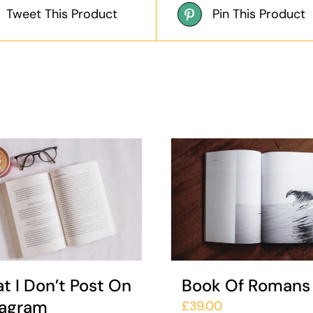
Tweet This Product
Pin This Product
t I Don’t Post On
Book Of Romans
tagram
£
39.00