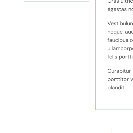
Cras ultri
egestas n
Vestibulum
neque, auc
faucibus o
ullamcorpe
felis portt
Curabitur 
porttitor 
blandit.