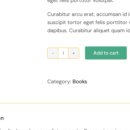
eget felis porttitor volutpat.
Curabitur arcu erat, accumsan id 
suscipit tortor eget felis porttitor
dapibus. Curabitur aliquet quam id
Add to cart
Book
Of
Psalms
quantity
Category:
Books
on