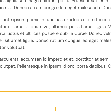
cies ligula sed magna dictum porta. Praesent sapien ma
on nisi. Donec rutrum congue leo eget malesuada. Do
 ante ipsum primis in faucibus orci luctus et ultrices 
tor sit amet aliquam vel, ullamcorper sit amet ligula. 
rci luctus et ultrices posuere cubilia Curae; Donec veli
r sit amet ligula. Donec rutrum congue leo eget male
itor volutpat.
arcu erat, accumsan id imperdiet et, porttitor at sem. 
volutpat. Pellentesque in ipsum id orci porta dapibus. 