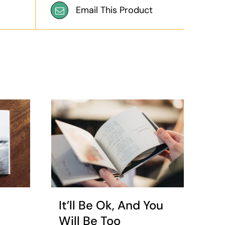
Email This Product
It’ll Be Ok, And You
Will Be Too