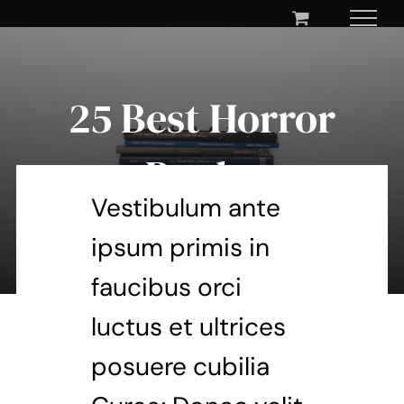
Skip
to
content
25 Best Horror
Books
Vestibulum ante
ipsum primis in
By Mary Maxey October 24, 2019
faucibus orci
luctus et ultrices
posuere cubilia