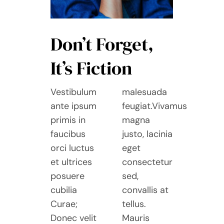
Don’t Forget,
It’s Fiction
Vestibulum
malesuada
ante ipsum
feugiat.Vivamus
primis in
magna
faucibus
justo, lacinia
orci luctus
eget
et ultrices
consectetur
posuere
sed,
cubilia
convallis at
Curae;
tellus.
Donec velit
Mauris